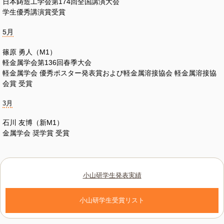
日本鋳造工学会第174回全国講演大会
学生優秀講演賞
受賞
5月
篠原 勇人（M1）
軽金属学会第136回春季大会
軽金属学会 優秀ポスター発表賞および軽金属溶接協会 軽金属溶接協
会賞 受賞
3月
石川 友博（新M1）
金属学会 奨学賞 受賞
小山研学生発表実績
小山研学生受賞リスト