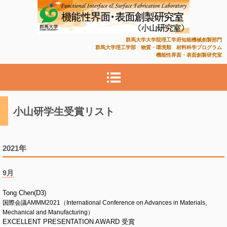
機能性界面・表面創製研究
群馬大学大学院理工学府知能機械創製部門
群馬大学理工学部 物質・環境類 材料科学プログラム
機能性界面・表面創製研究室
室
小山研学生受賞リスト
2021年
9月
Tong Chen(D3)
国際会議AMMM2021（International Conference on Advances in Materials,
Mechanical and Manufacturing）
EXCELLENT PRESENTATION AWARD 受賞