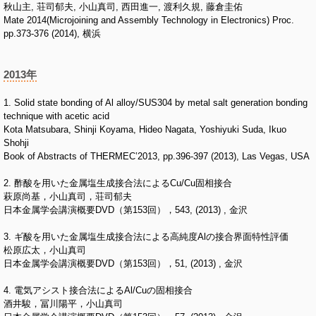
秋山主, 荘司郁夫, 小山真司, 西田進一, 渡利久規, 藤倉圭佑
Mate 2014(Microjoining and Assembly Technology in Electronics) Proc.
pp.373-376 (2014), 横浜
2013年
1. Solid state bonding of Al alloy/SUS304 by metal salt generation bonding
technique with acetic acid
Kota Matsubara, Shinji Koyama, Hideo Nagata, Yoshiyuki Suda, Ikuo
Shohji
Book of Abstracts of THERMEC’2013, pp.396-397 (2013), Las Vegas, USA
2. 酢酸を用いた金属塩生成接合法によるCu/Cu固相接合
萩原尚基，小山真司，荘司郁夫
日本金属学会講演概要DVD（第153回），543, (2013) , 金沢
3. ギ酸を用いた金属塩生成接合法による高純度Alの接合界面特性評価
松原広太，小山真司
日本金属学会講演概要DVD（第153回），51, (2013) , 金沢
4. 電気アシスト接合法によるAl/Cuの固相接合
酒井駿，冨川陽平，小山真司