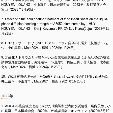
NGUYEN QUANG，小山真司，日本金属学会 2023年 秋期講演大会，
富山（2023年9月20日）
7. Effect of citric acid coating treatment of zinc insert sheet on the liquid-
phase diffusion bonding strength of A5052 aluminum alloy，HUY
NGUYEN QUANG，Shinji Koyama，PRICM11，Korea(Jeju)（2023年11
月21日）
8. H2OインサートによるADC12アルミニウム合金の低電力抵抗溶接，石川
快，小山真司，Mate2024，横浜（2024年1月24日）
9. 水酸化ナトリウムとギ酸を用いた金属塩生成接合法によるA5052の環境
調和型真空固相接合，滝瀬陽斗，小山真司，奥脇三男，長濱拓也，北森龍
之介，Mate2024，横浜（2024年1月23日）
10. ギ酸塩被膜処理を施したCu板とSn-Znはんだの接合性評価，山﨑浩次，
井上岳斗，小山真司，Mate2024，横浜（2024年1月23日）
2022年
1. A6061 の接合強度改善に向けた環境調和型表面改質処理，尾内茂徳，小
山真司，日本機械学会 2022年 茨城講演会，オンライン（2022年8月19