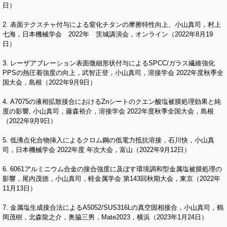
日）
2. 表面テクスチャ付与による窒化チタンの摩擦特性向上、小山真司，村上
七海，日本機械学会 2022年 茨城講演会，オンライン（2022年8月19
日）
3. レーザアブレーション表面微細形状付与によるSPCC/ガラス繊維強化
PPSの熱圧着強度の向上，武智正登，小山真司，溶接学会 2022年度秋季全
国大会，島根（2022年9月9日）
4. A7075の液相拡散接合におけるZnシートのクエン酸塩被膜処理効果と純
度の影響, 小山真司，藤森裕介，溶接学会 2022年度秋季全国大会，島根
（2022年9月9日）
5. 低沸点化合物挿入によるクロム鋼の低電力抵抗溶接，石川快，小山真
司，日本機械学会 2022年度 年次大会，富山（2022年9月12日）
6. 6061アルミニウム合金の接合強度に及ぼす環境調和型金属塩被膜処理の
影響，尾内茂徳，小山真司，軽金属学会 第143回秋期大会，東京（2022年
11月13日）
7. 金属塩生成接合法によるA5052/SUS316Lの真空固相接合，小山真司，鶴
岡茂樹，北森龍之介，奥脇三男，Mate2023，横浜（2023年1月24日）