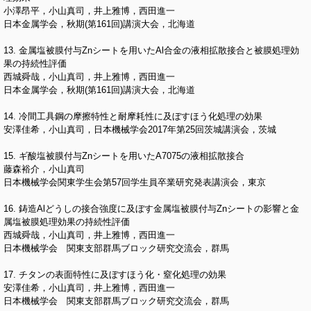
小澤昂平，小山真司，井上雅博，西田進一
日本金属学会，秋期(第161回)講演大会，北海道
13. 金属塩被膜付与Znシートを用いたAl合金の液相拡散接合と被膜処理効
果の持続性評価
西城舜哉，小山真司，井上雅博，西田進一
日本金属学会，秋期(第161回)講演大会，北海道
14. 冷間工具鋼の摩擦特性と耐摩耗性に及ぼすほう化処理の効果
安澤佳希，小山真司，日本機械学会2017年第25回茨城講演会，茨城
15. ギ酸塩被膜付与Znシートを用いたA7075の液相拡散接合
藤森裕介，小山真司
日本機械学会関東学生会第57回学生員卒業研究発表講演会，東京
16. 鋳造Alどうしの接合強度に及ぼす金属塩被膜付与Znシートの影響と金
属塩被膜処理効果の持続性評価
西城舜哉，小山真司，井上雅博，西田進一
日本機械学会 関東支部群馬ブロック研究交流会，群馬
17. チタンの表面特性に及ぼすほう化・窒化処理の効果
安澤佳希，小山真司，井上雅博，西田進一
日本機械学会 関東支部群馬ブロック研究交流会，群馬