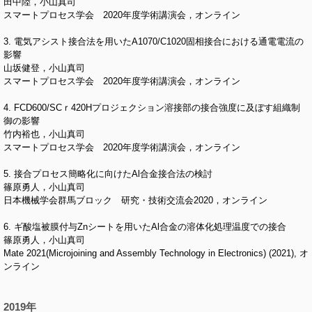
田中陸，小山真司
スマートプロセス学会 2020年度学術講演会，オンライン
3. 電気アシスト接合法を用いたA1070/C1020固相接合における通電電流の
影響
山坂健登，小山真司
スマートプロセス学会 2020年度学術講演会，オンライン
4. FCD600/SCｒ420Hプロジェクション溶接部の接合強度に及ぼす組織制
御の影響
竹内裕也，小山真司
スマートプロセス学会 2020年度学術講演会，オンライン
5. 接合プロセス簡略化に向けたAl合金接合法の検討
篠原勇人，小山真司
日本機械学会群馬ブロック 研究・技術交流会2020，オンライン
6. ギ酸塩被膜付与Znシートを用いたAl合金の溶体化処理温度での接合
篠原勇人，小山真司
Mate 2021(Microjoining and Assembly Technology in Electronics) (2021), オ
ンライン
2019年