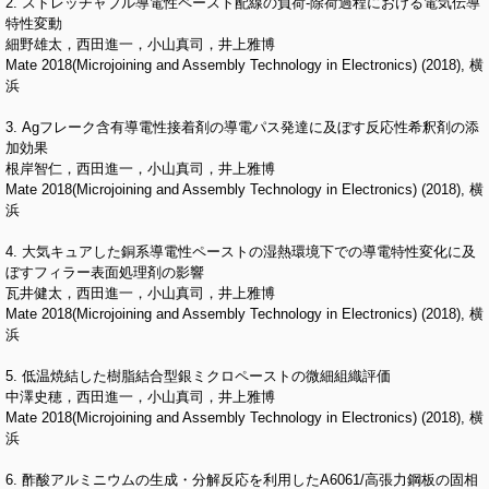
2. ストレッチャブル導電性ペースト配線の負荷-除荷過程における電気伝導
特性変動
細野雄太，西田進一，小山真司，井上雅博
Mate 2018(Microjoining and Assembly Technology in Electronics) (2018), 横
浜
3. Agフレーク含有導電性接着剤の導電パス発達に及ぼす反応性希釈剤の添
加効果
根岸智仁，西田進一，小山真司，井上雅博
Mate 2018(Microjoining and Assembly Technology in Electronics) (2018), 横
浜
4. 大気キュアした銅系導電性ペーストの湿熱環境下での導電特性変化に及
ぼすフィラー表面処理剤の影響
瓦井健太，西田進一，小山真司，井上雅博
Mate 2018(Microjoining and Assembly Technology in Electronics) (2018), 横
浜
5. 低温焼結した樹脂結合型銀ミクロペーストの微細組織評価
中澤史穂，西田進一，小山真司，井上雅博
Mate 2018(Microjoining and Assembly Technology in Electronics) (2018), 横
浜
6. 酢酸アルミニウムの生成・分解反応を利用したA6061/高張力鋼板の固相