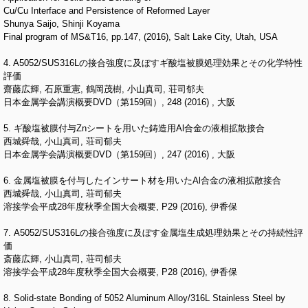
Cu/Cu Interface and Persistence of Reformed Layer
Shunya Saijo, Shinji Koyama
Final program of MS&T16, pp.147, (2016), Salt Lake City, Utah, USA
4. A5052/SUS316Lの接合強度に及ぼすギ酸塩被膜処理効果とその化学特性
評価
齋藤広輝, 石原重憲, 鶴岡茂樹, 小山真司, 荘司郁夫
日本金属学会講演概要DVD（第159回）, 248 (2016) , 大阪
5. ギ酸塩被膜付与Znシートを用いた鋳造用Al合金の液相拡散接合
西城舜哉, 小山真司, 荘司郁夫
日本金属学会講演概要DVD（第159回）, 247 (2016) , 大阪
6. 金属塩被膜を付与したインサート材を用いたAl合金の液相拡散接合
西城舜哉, 小山真司, 荘司郁夫
溶接学会平成28年度秋季全国大会概要, P29 (2016), 伊香保
7. A5052/SUS316Lの接合強度に及ぼす金属塩生成処理効果とその持続性評
価
斎藤広輝, 小山真司, 荘司郁夫
溶接学会平成28年度秋季全国大会概要, P28 (2016), 伊香保
8. Solid-state Bonding of 5052 Aluminum Alloy/316L Stainless Steel by