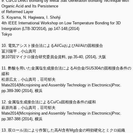
9. Cu/Cu Direct Bonding by Metal Salt Generation Bonding Technique with
Organic Acid and Its Persistence
of Reformed Layer
S. Koyama, N. Hagiwara, I. Shohji
4th IEEE International Workshop on Low Temperature Bonding for 3D
Intergration (LTB-3D'2014), pp.147-148,(2014)
Tokyo
10. 電気アシスト接合法によるAl/CuおよびAl/Alの固相接合
冨川陽平，小山真司
第107回マイクロ接合研究委員会資料, pp.35-40, (2014), 大阪
11. 酢酸を用いた金属塩生成接合法によるAl合金/SUS304の固相接合条件の
緩和
松原広太，小山真司，荘司郁夫
Mate2014(Microjoining and Assembly Technology in Electronics)Proc.
pp.389-390 (2014), 横浜
12. 金属塩生成接合法によるCu/Cu固相接合条件の緩和
萩原尚基，小山真司，荘司郁夫
Mate2014(Microjoining and Assembly Technology in Electronics)Proc.
pp.387-388 (2014), 横浜
13. 双ロール法により作製した高Al含有Mg合金の時効硬化とミクロ組織