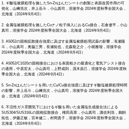
1. ギ酸塩被膜処理を施したSn-Znはんだシートの創製と表面改質作用の可
視化，山﨑浩次，井上岳斗，小山真司，溶接学会 2024年度秋季全国大会，
北海道（2024年9月4日）
2. 金属塩被膜処理を施したCuナノ粒子挿入におるCu接合，石倉遼平，小山
真司，溶接学会 2024年度秋季全国大会，北海道（2024年9月4日）
3. A5052の固相拡散接合強度に及ぼす金属塩被膜処理試薬の影響，滝瀬陽
斗，小山真司，奥脇三男，長瀬拓也，北森龍之介，小堀雅瑠，溶接学会
2024年度秋季全国大会，北海道（2024年9月4日）
4. A5052/C1020の固相接合における表面粗さの最適化と電気アシスト接合
の適用，中居宏太，小山真司，上野成則，茂木昌己，溶接学会 2024年度秋
季全国大会，北海道（2024年9月4日）
5. Sn-Znはんだシートを用いたCu/Cu接合強度に及ぼすギ酸塩被膜処理時間
の影響，井上岳斗，山﨑浩次，小山真司，溶接学会 2024年度秋季全国大
会，北海道（2024年9月4日）
6. 不活性ガス雰囲気下におけるギ酸を用いた金属塩生成接合法による
SUS304/SUS316Lの固相拡散接合，権田高章，小山真司，諏佐利浩，鵜飼
拓也，伊藤正敏，宮本健二，村岡貴子，溶接学会 2024年度秋季全国大会，
北海道（2024年9月4日）