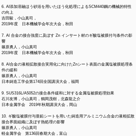
6. Al添加溶融ほう砂浴を用いたほう化処理によるSCM440鋼の機械的特性
の向上
吉田駿，小山真司，
2019年度 日本機械学会年次大会，秋田
7. Al 合金の接合強度に及ぼす Zn インサート材のギ酸塩被膜付与条件の影
響
篠原勇人，小山真司
2019年度 日本機械学会年次大会，秋田
8. Al合金の液相拡散接合実用化に向けたZnシート表面の金属塩被膜処理条
件の緩和
篠原勇人，小山真司
日本鋳造工学会第174回全国講演大会，福岡
9. SUS316L/A5052の接合条件緩和に対する金属塩被膜処理効果
石川友博，小山真司，鶴岡茂樹，北森龍之介
日本金属学会 2019年秋期講演大会，岡山
10. ギ酸塩被膜付与亜鉛シートを用いた鋳造用アルミニウム合金の液相拡散
接合界面組織に及ぼす熱処理の影響
篠原勇人，小山真司
軽金属学会 第136回春期大会，富山