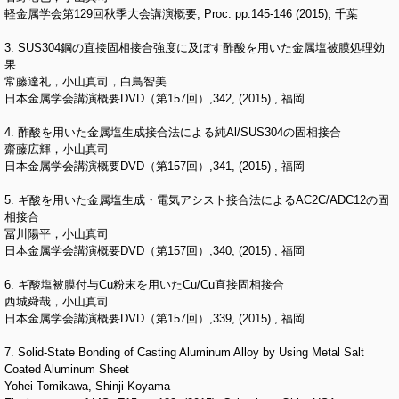
軽金属学会第129回秋季大会講演概要, Proc. pp.145-146 (2015), 千葉
3. SUS304鋼の直接固相接合強度に及ぼす酢酸を用いた金属塩被膜処理効
果
常藤達礼，小山真司，白鳥智美
日本金属学会講演概要DVD（第157回）,342, (2015) , 福岡
4. 酢酸を用いた金属塩生成接合法による純Al/SUS304の固相接合
齋藤広輝，小山真司
日本金属学会講演概要DVD（第157回）,341, (2015) , 福岡
5. ギ酸を用いた金属塩生成・電気アシスト接合法によるAC2C/ADC12の固
相接合
冨川陽平，小山真司
日本金属学会講演概要DVD（第157回）,340, (2015) , 福岡
6. ギ酸塩被膜付与Cu粉末を用いたCu/Cu直接固相接合
西城舜哉，小山真司
日本金属学会講演概要DVD（第157回）,339, (2015) , 福岡
7. Solid-State Bonding of Casting Aluminum Alloy by Using Metal Salt
Coated Aluminum Sheet
Yohei Tomikawa, Shinji Koyama