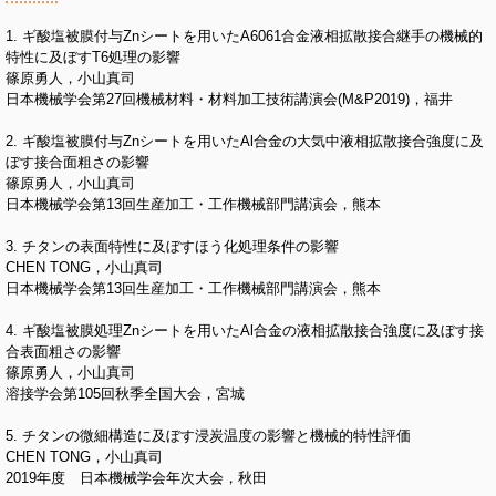
1. ギ酸塩被膜付与Znシートを用いたA6061合金液相拡散接合継手の機械的
特性に及ぼすT6処理の影響
篠原勇人，小山真司
日本機械学会第27回機械材料・材料加工技術講演会(M&P2019)，福井
2. ギ酸塩被膜付与Znシートを用いたAl合金の大気中液相拡散接合強度に及
ぼす接合面粗さの影響
篠原勇人，小山真司
日本機械学会第13回生産加工・工作機械部門講演会，熊本
3. チタンの表面特性に及ぼすほう化処理条件の影響
CHEN TONG，小山真司
日本機械学会第13回生産加工・工作機械部門講演会，熊本
4. ギ酸塩被膜処理Znシートを用いたAl合金の液相拡散接合強度に及ぼす接
合表面粗さの影響
篠原勇人，小山真司
溶接学会第105回秋季全国大会，宮城
5. チタンの微細構造に及ぼす浸炭温度の影響と機械的特性評価
CHEN TONG，小山真司
2019年度 日本機械学会年次大会，秋田