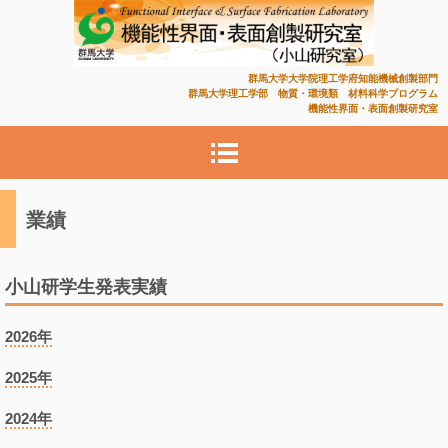
機能性界面・表面創製研究
群馬大学大学院理工学府知能機械創製部門
群馬大学理工学部 物質・環境類 材料科学プログラム
機能性界面・表面創製研究室
室
業績
小山研学生発表実績
2026年
2025年
2024年