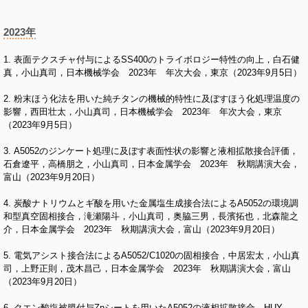
2023年
1. 表面テクスチャ付与によるSS400のトライボロジー特性の向上，白石健
真，小山真司，日本機械学会 2023年 年次大会，東京（2023年9月5日）
2. 粉末ほう化法を用いた純チタンの機械的特性に及ぼすほう化処理温度の
影響，西田壮太，小山真司，日本機械学会 2023年 年次大会，東京
（2023年9月5日）
3. A5052のジンケート処理に及ぼす表面性状の影響と液相拡散接合評価，
石倉遼平，高橋朋之，小山真司，日本金属学会 2023年 秋期講演大会，
富山（2023年9月20日）
4. 炭酸ナトリウムとギ酸を用いた金属塩生成接合法によるA5052の環境調
和型真空固相接合，滝瀬陽斗，小山真司，奥脇三男，長濱拓也，北森龍之
介，日本金属学会 2023年 秋期講演大会，富山（2023年9月20日）
5. 電気アシスト接合法によるA5052/C1020の固相接合，中居宏太，小山真
司，上野正則，茂木昌己，日本金属学会 2023年 秋期講演大会，富山
（2023年9月20日）
6. クエン酸塩被膜付与Znシートを用いたA5052の液相拡散接合，HUY