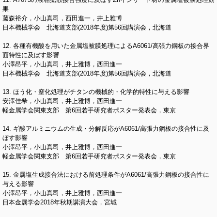
果
藤森裕介，小山真司，西田進一，井上雅博
日本機械学会 北海道支部(2018年度)第56回講演会，北海道
12. 各種有機酸を用いた金属塩被膜処理によるA6061/高張力鋼板の接合界
面特性に及ぼす影響
小澤昂平，小山真司，井上雅博，西田進一
日本機械学会 北海道支部(2018年度)第56回講演会，北海道
13. ほう化・窒化処理がチタンの機械的・化学的特性に与える影響
安澤佳希，小山真司，井上雅博，西田進一
軽金属学会関東支部 第6回若手研究者ポスター発表会，東京
14. ギ酸アルミニウムの生成・分解反応がA6061/高張力鋼板の接合性に及
ぼす影響
小澤昂平，小山真司，井上雅博，西田進一
軽金属学会関東支部 第6回若手研究者ポスター発表会，東京
15. 金属塩生成接合法における前処理条件がA6061/高張力鋼板の接合性に
与える影響
小澤昂平，小山真司，井上雅博，西田進一
日本金属学会2018年秋期講演大会，宮城