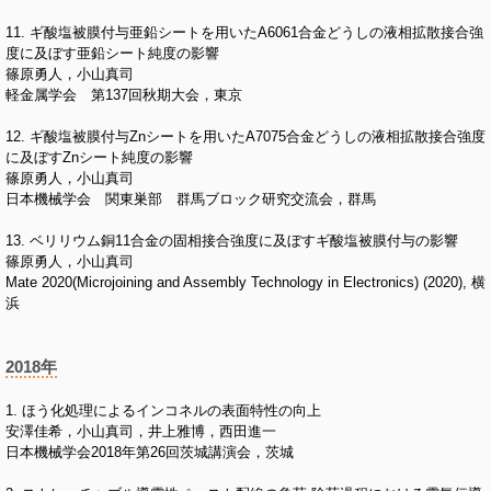
11. ギ酸塩被膜付与亜鉛シートを用いたA6061合金どうしの液相拡散接合強
度に及ぼす亜鉛シート純度の影響
篠原勇人，小山真司
軽金属学会 第137回秋期大会，東京
12. ギ酸塩被膜付与Znシートを用いたA7075合金どうしの液相拡散接合強度
に及ぼすZnシート純度の影響
篠原勇人，小山真司
日本機械学会 関東巣部 群馬ブロック研究交流会，群馬
13. ベリリウム銅11合金の固相接合強度に及ぼすギ酸塩被膜付与の影響
篠原勇人，小山真司
Mate 2020(Microjoining and Assembly Technology in Electronics) (2020), 横
浜
2018年
1. ほう化処理によるインコネルの表面特性の向上
安澤佳希，小山真司，井上雅博，西田進一
日本機械学会2018年第26回茨城講演会，茨城