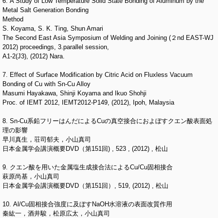
6. A Study of Low Temperature Solid State Bonding of Aluminum by the
Metal Salt Generation Bonding
Method
S. Koyama, S. K. Ting, Shun Amari
The Second East Asia Symposium of Welding and Joining (２nd EAST-WJ
2012) proceedings, 3.parallel session,
A1-2(J3), (2012) Nara.
7. Effect of Surface Modification by Citric Acid on Fluxless Vacuum
Bonding of Cu with Sn-Cu Alloy
Masumi Hayakawa, Shinji Koyama and Ikuo Shohji
Proc. of IEMT 2012, IEMT2012-P149, (2012), Ipoh, Malaysia
8. Sn-Cu系鉛フリーはんだによるCuの真空接合におよぼすクエン酸表面処
理の影響
早川真生，荘司郁夫，小山真司
日本金属学会講演概要DVD（第151回) , 523 , (2012) , 松山
9. クエン酸を用いた金属塩生成接合法によるCu/Cu固相接合
萩原尚基，小山真司
日本金属学会講演概要DVD（第151回）, 519, (2012) , 松山
10. Al/Cu固相接合強度に及ぼすNaOH水溶液の表面改質作用
秦紘一，酒井駿，松原広太，小山真司