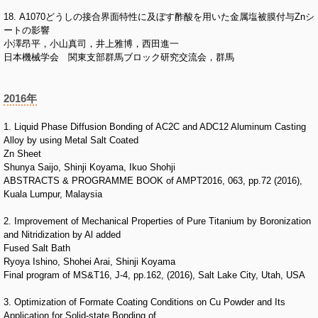
18. A1070どうしの接合界面特性に及ぼす酢酸を用いた金属塩被膜付与Znシ
ートの影響
小澤昂平，小山真司，井上雅博，西田進一
日本機械学会 関東支部群馬ブロック研究交流会，群馬
2016年
1. Liquid Phase Diffusion Bonding of AC2C and ADC12 Aluminum Casting
Alloy by using Metal Salt Coated
Zn Sheet
Shunya Saijo, Shinji Koyama, Ikuo Shohji
ABSTRACTS & PROGRAMME BOOK of AMPT2016, 063, pp.72 (2016),
Kuala Lumpur, Malaysia
2. Improvement of Mechanical Properties of Pure Titanium by Boronization
and Nitridization by Al added
Fused Salt Bath
Ryoya Ishino, Shohei Arai, Shinji Koyama
Final program of MS&T16, J-4, pp.162, (2016), Salt Lake City, Utah, USA
3. Optimization of Formate Coating Conditions on Cu Powder and Its
Application for Solid-state Bonding of