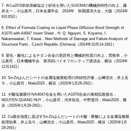
7. Al-La2O3添加溶融塩ほう砂浴を用いたSUS304の機械的特性の向上，藤
井太一，小山真司，日本金属学会 2024年 秋期講演大会，大阪（2024年
9月20日）
8. Effect of Formate Coating on Liquid Phase Diffusion Bond Strength of
A1070 with A4047 Insert Sheet，H. Q. Nguyen, S. Koyama, I.
Nakanowatari, T. Kawai，New Methods of Damage and Failure Analysis of
Structural Parts，Czech Republic (Ostrava)（2024年10月14-18日）
9. 窒化・酸化によるチタン合金の意匠性と機械的性質の向上，荒牧幸，小
山真司，日本機械学会 第35回バイオフロンティア講演会，横浜（2024年
12月14日）
10. Sn-Znはんだシートの金属塩被膜処理の持続性評価，山﨑浩次，井上岳
斗，小山真司，Mate2025，横浜（2025年1月28-29日）
11. ギ酸塩被膜付与A4047合金を用いたA1070合金の液相拡散接合，
NGUYEN QUANG HUY，小山真司，河井拓也，中野渡功，Mate2025，横
浜（2025年1月28-29日）
12. Cu接合強度に及ぼすSn-Znはんだシートのギ酸・酢酸による金属塩被膜
処理効果，井上岳斗，山﨑浩次，小山真司，Mate2025，横浜（2025年1月
28-29日）