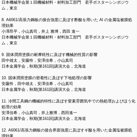
日本機械学会第１回機械材料・材料加工部門 若手ポスターシンポジウ
ム，東京
8. A6061/高張力鋼板の接合強度に及ぼす酢酸を用いた Al の金属塩被膜処
理効果
小澤昂平，小山真司，井上 雅博，西田 進一
日本機械学会第１回機械材料・材料加工部門 若手ポスターシンポジウ
ム，東京
9. 固体潤滑塗膜の耐摩耗性に及ぼす機械的性質の影響
田中雄太，安藤怜，安澤佳希，小山真司
日本金属学会，秋期(第161回)講演大会，北海道
10. 固体潤滑塗膜の密着性に及ぼす下地処理の影響
安藤怜，田中雄太，安澤佳希，小山真司
日本金属学会，秋期(第161回)講演大会，北海道
11. 冷間工具鋼の機械的特性に及ぼす窒素雰囲気中での熱処理およびほう化
処理の効果
安澤佳希，小山真司，井上雅博，西田進一
日本金属学会，秋期(第161回)講演大会，北海道
12. A6061/高張力鋼板の接合界面強度に及ぼすギ酸を用いた金属塩被膜処
理効果