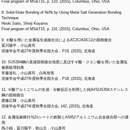
Final program of MS&T15, p. 133, (2015), Columbus, Ohio, USA
8. Solid-State Bonding of Ni/Ni by Using Metal Salt Generation Bonding
Technique
Hiroki Saito, Shinji Koyama
Final program of MS&T15, p. 110, (2015), Columbus, Ohio, USA
9. ギ酸を用いた金属塩生成接合法によるAC2C/ADC12の固相接合
冨川陽平，小山真司
溶接学会平成27年度秋季全国大会，P19, (2015), 北海道
10. SUS304鋼の直接固相接合強度に及ぼすギ酸・クエン酸を用いた金属塩
被膜処理効果
常藤達礼，小山真司，白鳥智美
溶接学会平成27年度秋季全国大会，P18, (2015), 北海道
11. ギ酸アルミニウムの生成・分解反応を利用した純Al/SUS304ステンレス
鋼の固相接合
齋藤広輝，小山真司
溶接学会平成27年度秋季全国大会, 142, (2015), 北海道
12. 金属塩被膜付与Znシートの創製とA5052アルミニウム合金接合部への適
用
馬小娟，冨川陽平，秋山主，小山真司