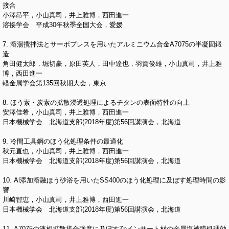
接合
小澤昂平，小山真司，井上雅博，西田進一
溶接学会 平成30年秋季全国大会，愛媛
7. 溶湯攪拌法とサーボプレスを用いたアルミニウム合金A7075の半凝固鍛
造
角田健太郎，堀切豪，原田英人，田中達也，羽賀俊雄，小山真司，井上雅
博，西田進一
軽金属学会第135回秋期大会，東京
8. ほう素・炭素の拡散浸透処理によるチタンの表面特性の向上
安澤佳希，小山真司，井上雅博，西田進一
日本機械学会 北海道支部(2018年度)第56回講演会，北海道
9. 冷間工具鋼のほう化処理条件の最適化
秋元直也，小山真司，井上雅博，西田進一
日本機械学会 北海道支部(2018年度)第56回講演会，北海道
10. Al添加溶融ほう砂浴を用いたSS400のほう化処理に及ぼす処理時間の影
響
川崎智恵，小山真司，井上雅博，西田進一
日本機械学会 北海道支部(2018年度)第56回講演会，北海道
11. A7075の液相拡散接合強度に及ぼすZnインサート材の金属塩被膜処理効