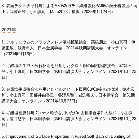
8. 表面テクスチャ付与によるA5052/ガラス繊維強化PA66の熱圧着強度の向
上，武智正登，小山真司，Mate2023，横浜（2023年1月24日）
2021年
1. アルミニウムのフラックスレス液相拡散接合，高橋朋之，小山真司，伊
藤正敏，浅野隼人，日本金属学会 2021年秋期講演大会，オンライン
（2021年9月16日）
2. ギ酸塩の生成・分解反応を利用したクロム銅の固相拡散接合，武智正
登，小山真司，日本銅学会 第61回講演大会，オンライン（2021年10月23
日）
3. 金属塩生成接合法を用いたパルスヒート援用Cu/Cu接合の検討，鈴木宏
和，小山真司，田部井由香里，谷澤秀和，岩渕昭夫，日本銅学会 第61回
講演大会，オンライン（2021年10月23日）
4. ギ酸塩被膜付与 Cu ナノ粒子を用いたCu 固相接合条件の緩和，小山真
司，荒井悠平，日本銅学会 第61回講演大会，オンライン（2021年10月23
日）
5. Improvement of Surface Properties in Fused Salt Bath on Boriding of