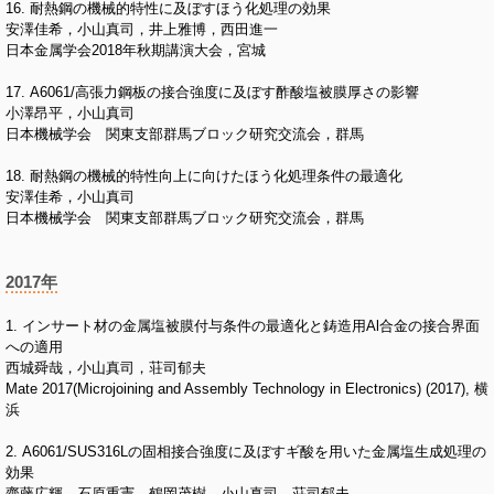
16. 耐熱鋼の機械的特性に及ぼすほう化処理の効果
安澤佳希，小山真司，井上雅博，西田進一
日本金属学会2018年秋期講演大会，宮城
17. A6061/高張力鋼板の接合強度に及ぼす酢酸塩被膜厚さの影響
小澤昂平，小山真司
日本機械学会 関東支部群馬ブロック研究交流会，群馬
18. 耐熱鋼の機械的特性向上に向けたほう化処理条件の最適化
安澤佳希，小山真司
日本機械学会 関東支部群馬ブロック研究交流会，群馬
2017年
1. インサート材の金属塩被膜付与条件の最適化と鋳造用Al合金の接合界面
への適用
西城舜哉，小山真司，荘司郁夫
Mate 2017(Microjoining and Assembly Technology in Electronics) (2017), 横
浜
2. A6061/SUS316Lの固相接合強度に及ぼすギ酸を用いた金属塩生成処理の
効果
齋藤広輝，石原重憲，鶴岡茂樹，小山真司，荘司郁夫