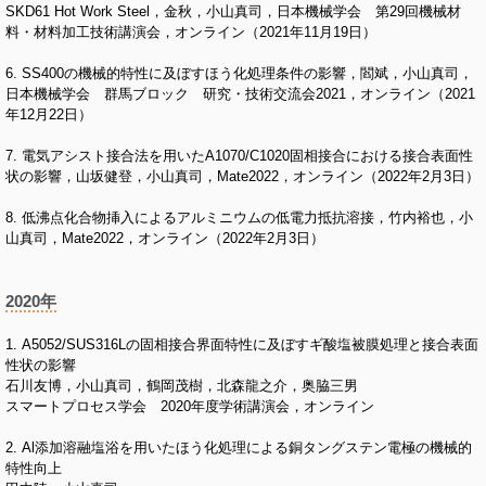
SKD61 Hot Work Steel，金秋，小山真司，日本機械学会 第29回機械材
料・材料加工技術講演会，オンライン（2021年11月19日）
6. SS400の機械的特性に及ぼすほう化処理条件の影響，閻斌，小山真司，
日本機械学会 群馬ブロック 研究・技術交流会2021，オンライン（2021
年12月22日）
7. 電気アシスト接合法を用いたA1070/C1020固相接合における接合表面性
状の影響，山坂健登，小山真司，Mate2022，オンライン（2022年2月3日）
8. 低沸点化合物挿入によるアルミニウムの低電力抵抗溶接，竹内裕也，小
山真司，Mate2022，オンライン（2022年2月3日）
2020年
1. A5052/SUS316Lの固相接合界面特性に及ぼすギ酸塩被膜処理と接合表面
性状の影響
石川友博，小山真司，鶴岡茂樹，北森龍之介，奥脇三男
スマートプロセス学会 2020年度学術講演会，オンライン
2. Al添加溶融塩浴を用いたほう化処理による銅タングステン電極の機械的
特性向上