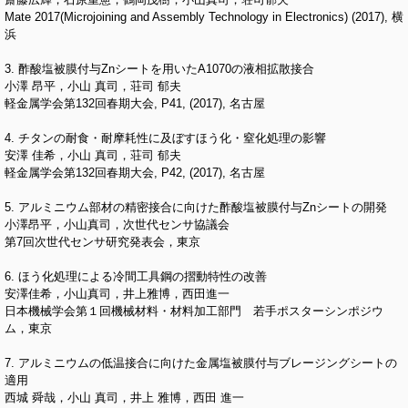
Mate 2017(Microjoining and Assembly Technology in Electronics) (2017), 横
浜
3. 酢酸塩被膜付与Znシートを用いたA1070の液相拡散接合
小澤 昂平，小山 真司，荘司 郁夫
軽金属学会第132回春期大会, P41, (2017), 名古屋
4. チタンの耐食・耐摩耗性に及ぼすほう化・窒化処理の影響
安澤 佳希，小山 真司，荘司 郁夫
軽金属学会第132回春期大会, P42, (2017), 名古屋
5. アルミニウム部材の精密接合に向けた酢酸塩被膜付与Znシートの開発
小澤昂平，小山真司，次世代センサ協議会
第7回次世代センサ研究発表会，東京
6. ほう化処理による冷間工具鋼の摺動特性の改善
安澤佳希，小山真司，井上雅博，西田進一
日本機械学会第１回機械材料・材料加工部門 若手ポスターシンポジウ
ム，東京
7. アルミニウムの低温接合に向けた金属塩被膜付与ブレージングシートの
適用
西城 舜哉，小山 真司，井上 雅博，西田 進一